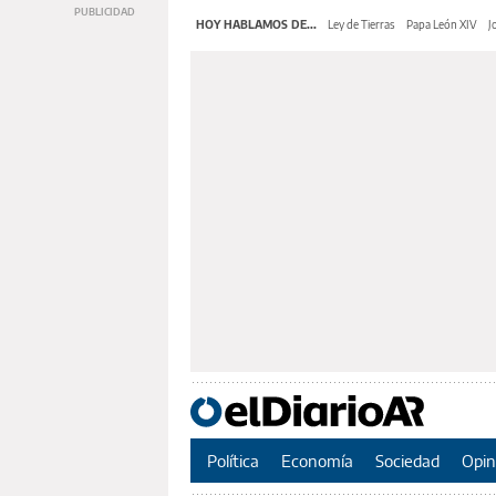
HOY HABLAMOS DE...
Ley de Tierras
Papa León XIV
J
Política
Economía
Sociedad
Opin