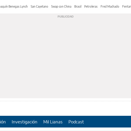
oaquín Benegas Lynch
San Cayetano
Swap con China
Brasil
Petroleras
Fred Machado
Fentan
ión
Investigación
Mil Lianas
Podcast