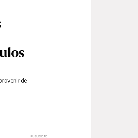
s
ulos
 provenir de