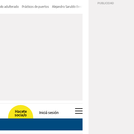
ilo adulterado
Prácticos de puertos
Alejandro Sarubbi Benítez
Hacete
Iniciá sesión
socia/o