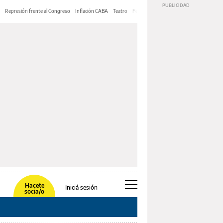
Represión frente al Congreso
Inflación CABA
Teatro
Feria de Editores
Mery Streep
Hacete
Iniciá sesión
socia/o