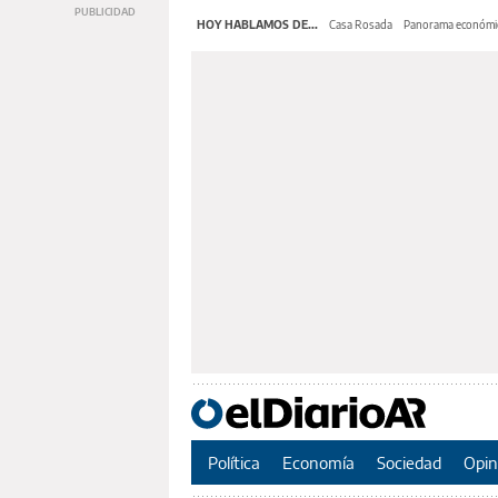
HOY HABLAMOS DE...
Casa Rosada
Panorama económi
Política
Economía
Sociedad
Opin