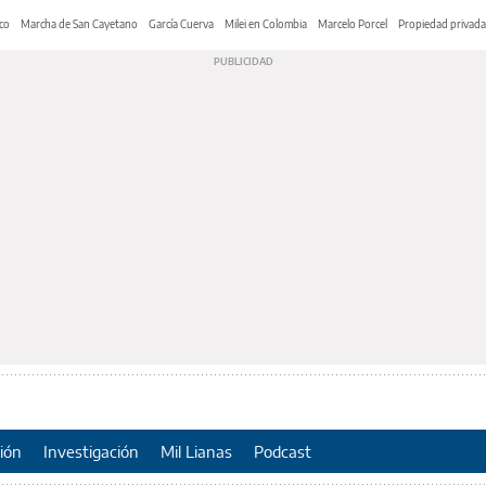
co
Marcha de San Cayetano
García Cuerva
Milei en Colombia
Marcelo Porcel
Propiedad privada
ión
Investigación
Mil Lianas
Podcast