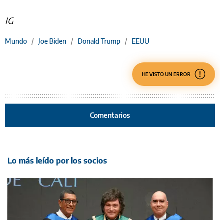
IG
Mundo
/
Joe Biden
/
Donald Trump
/
EEUU
HE VISTO UN ERROR
Comentarios
Lo más leído por los socios