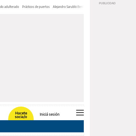
ilo adulterado
Prácticos de puertos
Alejandro Sarubbi Benítez
Hacete
Iniciá sesión
socia/o