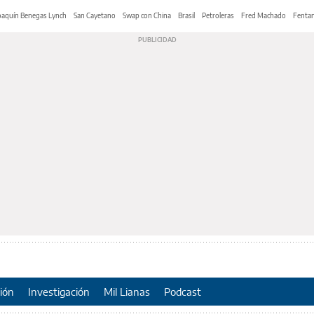
oaquín Benegas Lynch
San Cayetano
Swap con China
Brasil
Petroleras
Fred Machado
Fentan
ión
Investigación
Mil Lianas
Podcast