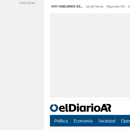
HOY HABLAMOS DE...
Ley de Tierras
Papa León XIV
J
Política
Economía
Sociedad
Opin