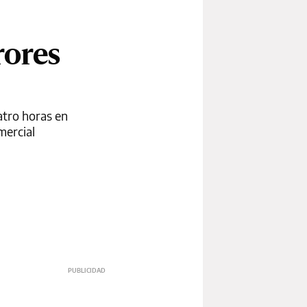
rores
atro horas en
mercial