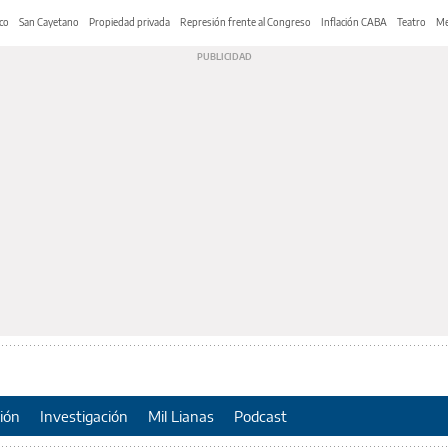
co
San Cayetano
Propiedad privada
Represión frente al Congreso
Inflación CABA
Teatro
Me
ión
Investigación
Mil Lianas
Podcast