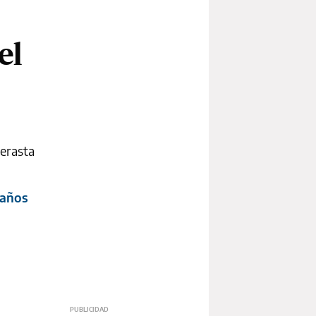
el
derasta
eaños