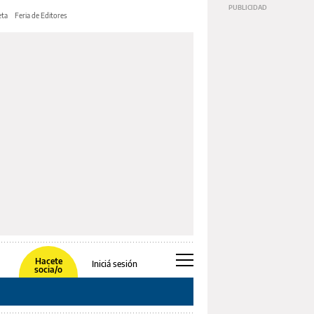
ta
Feria de Editores
Hacete
Iniciá sesión
socia/o