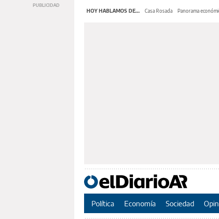
HOY HABLAMOS DE...
Casa Rosada
Panorama económi
Política
Economía
Sociedad
Opin