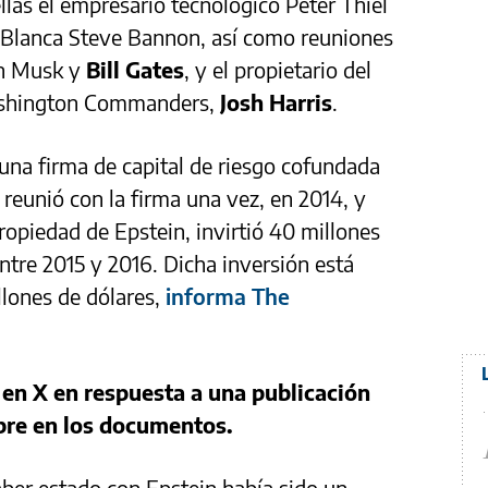
ellas el empresario tecnológico Peter Thiel
sa Blanca Steve Bannon, así como reuniones
on Musk y
Bill Gates
, y el propietario del
ashington Commanders,
Josh Harris
.
una firma de capital de riesgo cofundada
 reunió con la firma una vez, en 2014, y
opiedad de Epstein, invirtió 40 millones
entre 2015 y 2016. Dicha inversión está
llones de dólares,
informa The
 en X en respuesta a una publicación
bre en los documentos.
ber estado con Epstein había sido un