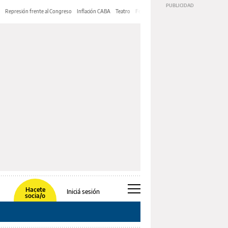
Represión frente al Congreso
Inflación CABA
Teatro
Feria de Editores
Mery Streep
Hacete
Iniciá sesión
socia/o