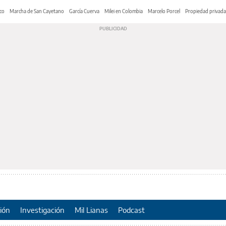
co
Marcha de San Cayetano
García Cuerva
Milei en Colombia
Marcelo Porcel
Propiedad privada
ión
Investigación
Mil Lianas
Podcast