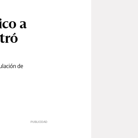
ico a
stró
ulación de