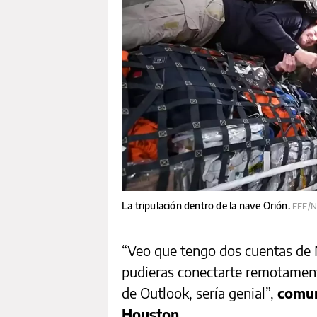
La tripulación dentro de la nave Orión.
EFE/
“Veo que tengo dos cuentas de M
pudieras conectarte remotament
de Outlook, sería genial”,
comun
Houston
.