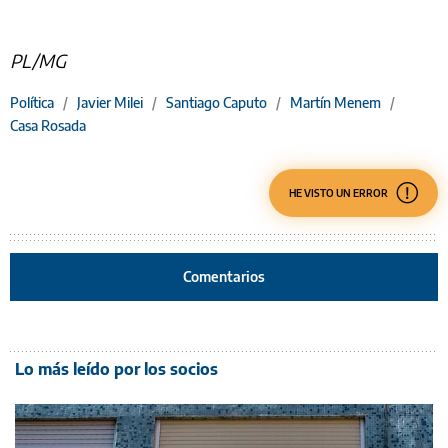
PL/MG
Política
/
Javier Milei
/
Santiago Caputo
/
Martín Menem
/
Casa Rosada
HE VISTO UN ERROR
Comentarios
Lo más leído por los socios