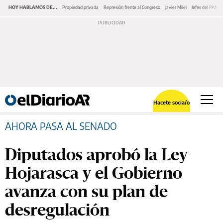
HOY HABLAMOS DE...
Propiedad privada
Represión frente al Congreso
Javier Milei
Jefes del PAMI
Hacete socia/o
AHORA PASA AL SENADO
Diputados aprobó la Ley
Hojarasca y el Gobierno
avanza con su plan de
desregulación