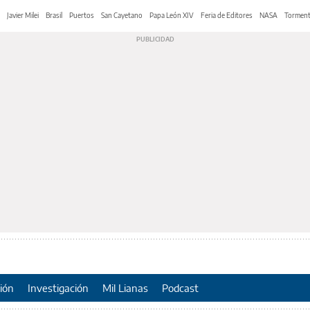
Javier Milei
Brasil
Puertos
San Cayetano
Papa León XIV
Feria de Editores
NASA
Tormen
ión
Investigación
Mil Lianas
Podcast