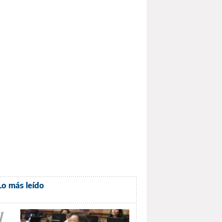
Lo más leído
1