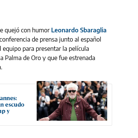
 se quejó con humor
Leonardo Sbaraglia
 conferencia de prensa junto al español
l equipo para presentar la película
la Palma de Oro y que fue estrenada
.
annes:
un escudo
mp y