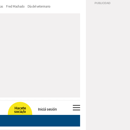
tas
Fred Machado
Día del veterinario
Hacete
Iniciá sesión
socia/o