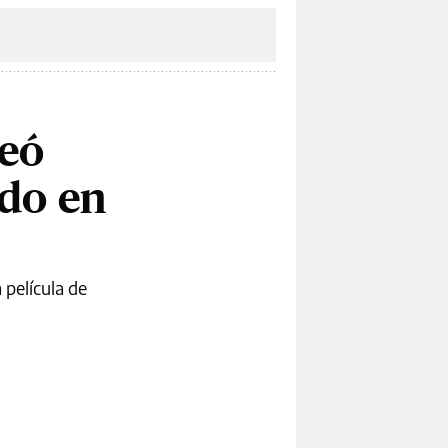
meó
ado en
 película de