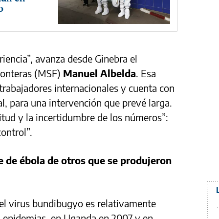
o
iencia”, avanza desde Ginebra el
ronteras (MSF)
Manuel Albelda
. Esa
 trabajadores internacionales y cuenta con
l, para una intervención que prevé larga.
itud y la incertidumbre de los números”:
ontrol”.
e de ébola de otros que se produjeron
 el virus bundibugyo es relativamente
s epidemias, en Uganda en 2007 y en