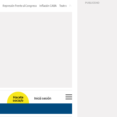
Represión frente al Congreso
Inflación CABA
Teatro
Feria de Editores
Mery Streep
Hacete
Iniciá sesión
socia/o