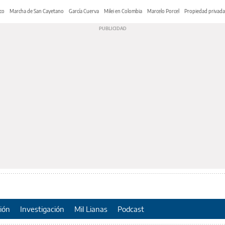
co
Marcha de San Cayetano
García Cuerva
Milei en Colombia
Marcelo Porcel
Propiedad privada
ión
Investigación
Mil Lianas
Podcast