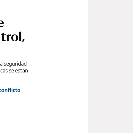
e
trol,
la seguridad
icas se están
onflicto