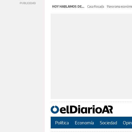
HOY HABLAMOS DE...
Casa Rosada
Panorama económi
Política
Economía
Sociedad
Opin