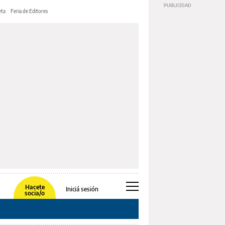
ta
Feria de Editores
Hacete
Iniciá sesión
socia/o