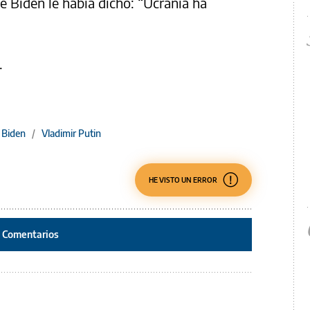
e Biden le había dicho: “Ucrania ha
.
 Biden
/
Vladimir Putin
HE VISTO UN ERROR
Comentarios