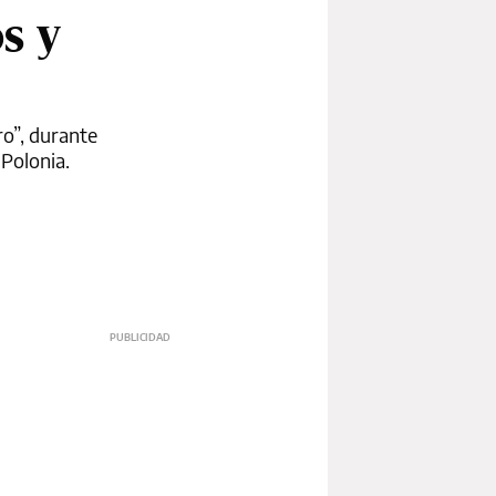
s y
ro”, durante
 Polonia.