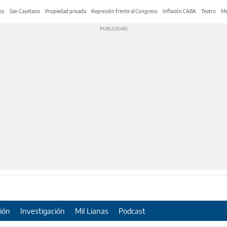
co
San Cayetano
Propiedad privada
Represión frente al Congreso
Inflación CABA
Teatro
Me
ión
Investigación
Mil Lianas
Podcast