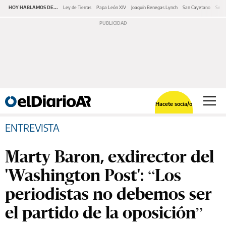
HOY HABLAMOS DE...
Ley de Tierras
Papa León XIV
Joaquín Benegas Lynch
San Cayetano
Swap
Hacete socia/o
ENTREVISTA
Marty Baron, exdirector del
'Washington Post': “Los
periodistas no debemos ser
el partido de la oposición”