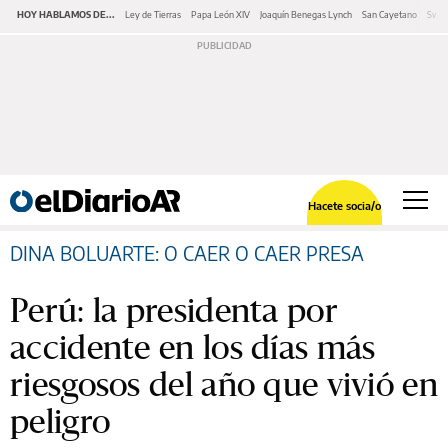
HOY HABLAMOS DE...
Ley de Tierras
Papa León XIV
Joaquín Benegas Lynch
San Cayetano
Swap
Hacete socia/o
DINA BOLUARTE: O CAER O CAER PRESA
Perú: la presidenta por
accidente en los días más
riesgosos del año que vivió en
peligro