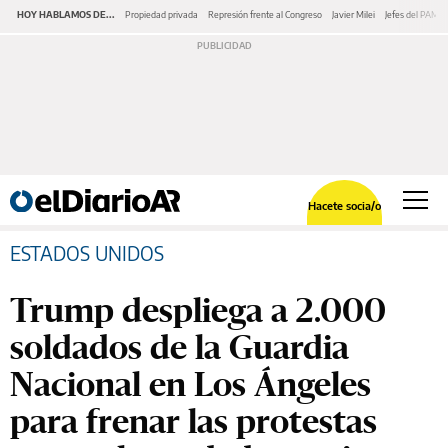
HOY HABLAMOS DE...
Propiedad privada
Represión frente al Congreso
Javier Milei
Jefes del PAMI
Hacete socia/o
ESTADOS UNIDOS
Trump despliega a 2.000
soldados de la Guardia
Nacional en Los Ángeles
para frenar las protestas