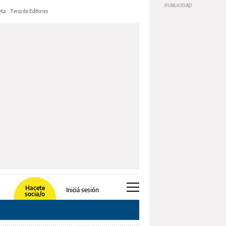
ta
Feria de Editores
Hacete
Iniciá sesión
socia/o