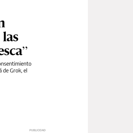
n
 las
esca”
consentimiento
á de Grok, el