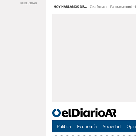
HOY HABLAMOS DE...
Casa Rosada
Panorama económi
Política
Economía
Sociedad
Opin