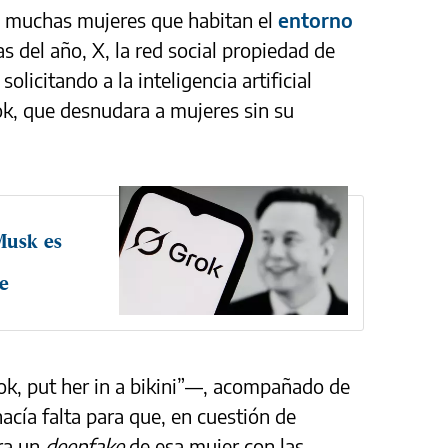
 muchas mujeres que habitan el
entorno
s del año, X, la red social propiedad de
licitando a la inteligencia artificial
ok, que desnudara a mujeres sin su
Musk es
de
, put her in a bikini”—, acompañado de
hacía falta para que, en cuestión de
ra un
deepfake
de esa mujer con las