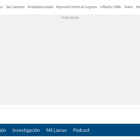
co
San Cayetano
Propiedad privada
Represión frente al Congreso
Inflación CABA
Teatro
Me
ión
Investigación
Mil Lianas
Podcast