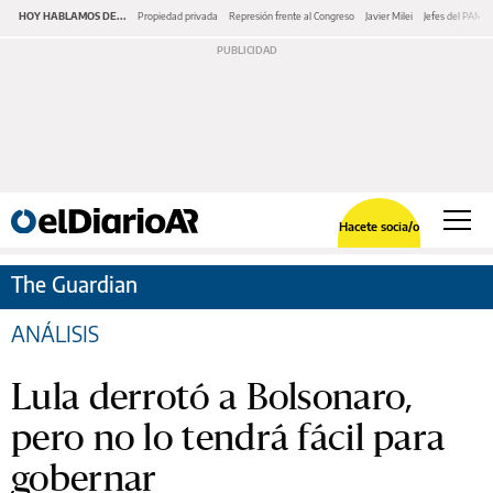
HOY HABLAMOS DE...
Propiedad privada
Represión frente al Congreso
Javier Milei
Jefes del PAMI
Hacete socia/o
The Guardian
ANÁLISIS
Lula derrotó a Bolsonaro,
pero no lo tendrá fácil para
gobernar