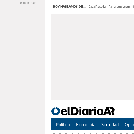
HOY HABLAMOS DE...
Casa Rosada
Panorama económi
Política
Economía
Sociedad
Opin