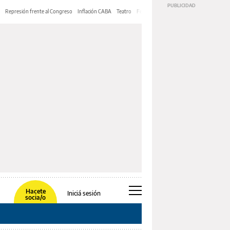
Represión frente al Congreso
Inflación CABA
Teatro
Feria de Editores
Mery Streep
Hacete
Iniciá sesión
socia/o