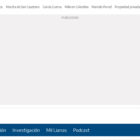
co
Marcha de San Cayetano
García Cuerva
Milei en Colombia
Marcelo Porcel
Propiedad privada
ión
Investigación
Mil Lianas
Podcast