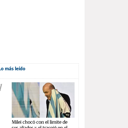
Lo más leído
1
Milei chocó con el límite de
sus aliados y el traspié en el