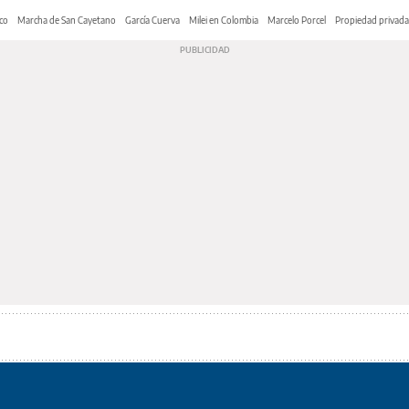
co
Marcha de San Cayetano
García Cuerva
Milei en Colombia
Marcelo Porcel
Propiedad privada