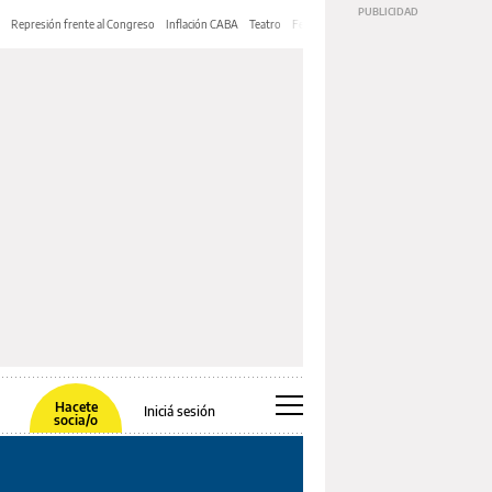
Represión frente al Congreso
Inflación CABA
Teatro
Feria de Editores
Mery Streep
Hacete
Iniciá sesión
socia/o