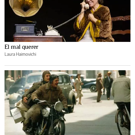
El mal querer
Laura Haimovichi