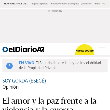
HOY HABLAMOS DE...
Propiedad privada
Represión frente al Congreso
Javier Milei
Brasil
Huawe
Hacete socia/o
EN VIVO
El Senado debate la Ley de Inviolabilidad
de la Propiedad Privada
SOY GORDA (ESEGÉ)
Opinión
El amor y la paz frente a la
violencia y la guerra