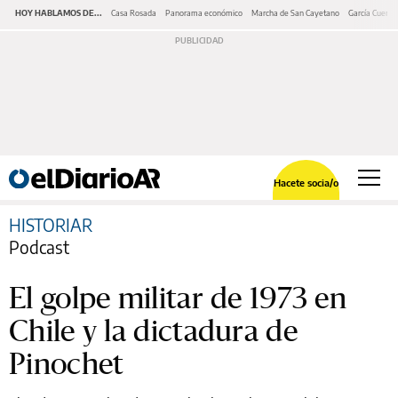
HOY HABLAMOS DE...
Casa Rosada
Panorama económico
Marcha de San Cayetano
García Cuerva
Hacete socia/o
HISTORIAR
Podcast
El golpe militar de 1973 en
Chile y la dictadura de
Pinochet