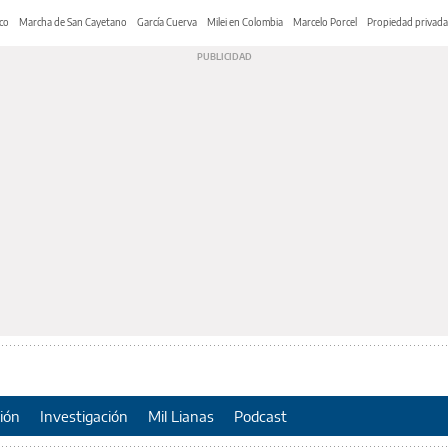
co
Marcha de San Cayetano
García Cuerva
Milei en Colombia
Marcelo Porcel
Propiedad privada
ión
Investigación
Mil Lianas
Podcast