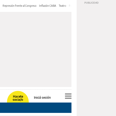
Represión frente al Congreso
Inflación CABA
Teatro
Feria de Editores
Mery Streep
Hacete
Iniciá sesión
socia/o