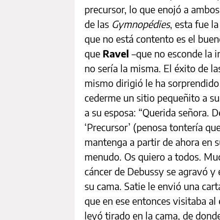
precursor, lo que enojó a ambos
de las
Gymnopédies
, esta fue l
que no está contento es el buen
que
Ravel
–que no esconde la in
no sería la misma. El éxito de l
mismo dirigió le ha sorprendid
cederme un sitio pequeñito a su
a su esposa: “Querida señora. De
‘Precursor’ (penosa tontería qu
mantenga a partir de ahora en su 
menudo. Os quiero a todos. Muc
cáncer de Debussy se agravó y 
su cama. Satie le envió una carta
que en ese entonces visitaba al
leyó tirado en la cama, de don