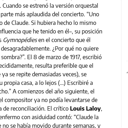
. Cuando se estrenó la versión orquestal
a parte más aplaudida del concierto. “Uno
o de Claude. Si hubiera hecho lo mismo
fluencia que he tenido en él–, su posición
as
Gymnopédies
en el concierto que él
o desagradablemente. ¿Por qué no quiere
 sombra?”. El 8 de marzo de 1917, escribió
cididamente, resulta preferible que el
e ya se repite demasiadas veces), se
propia casa, a lo lejos (…) Escribiré a
ho.” A comienzos del año siguiente, el
el compositor ya no podía levantarse de
 de reconciliación. El crítico
Louis Laloy
,
 enfermo con asiduidad contó: “Claude la
de no se había movido durante semanas, y