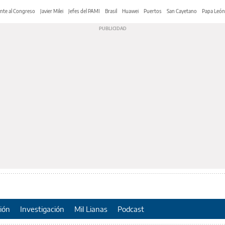
nte al Congreso
Javier Milei
Jefes del PAMI
Brasil
Huawei
Puertos
San Cayetano
Papa León
ión
Investigación
Mil Lianas
Podcast