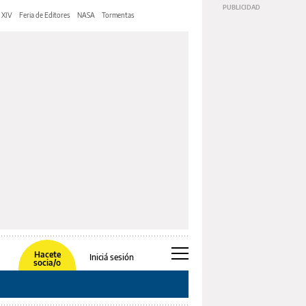
 XIV
Feria de Editores
NASA
Tormentas
Hacete
Iniciá sesión
socia/o