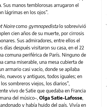
a. Sus manos temblorosas arrugaron el
n lágrimas en los ojos”.
t Noire
como
gymnopedista
lo sobrevivió
umplen cien años de su muerte, por cirrosis
nares. Sus admiradores, entre ellos el
os días después visitaron su casa, en el 22
una comuna periférica de París. Ninguno de
“Una cama miserable, una mesa cubierta de
 un armario casi vacío, donde se apilaba
lo, nuevos y antiguos, todos iguales; en
los sombreros viejos, los diarios”,
iente vivo de Satie que quedaba en Francia
ermana del músico–,
Olga Satie-Lafosse
,
andonado y había huido del país. Vivía en