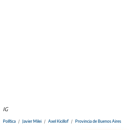
IG
Política
/
Javier Milei
/
Axel Kicillof
/
Provincia de Buenos Aires