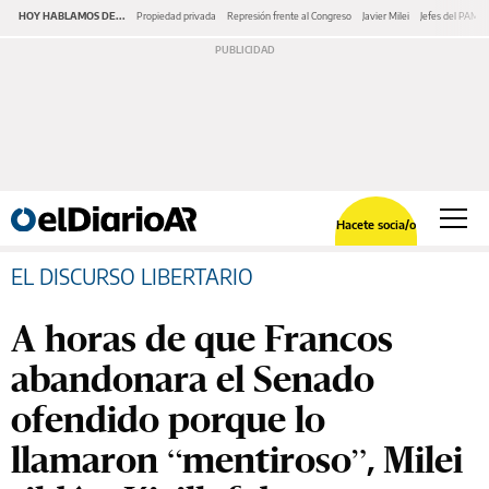
HOY HABLAMOS DE...
Propiedad privada
Represión frente al Congreso
Javier Milei
Jefes del PAMI
Hacete socia/o
EL DISCURSO LIBERTARIO
A horas de que Francos
abandonara el Senado
ofendido porque lo
llamaron “mentiroso”, Milei