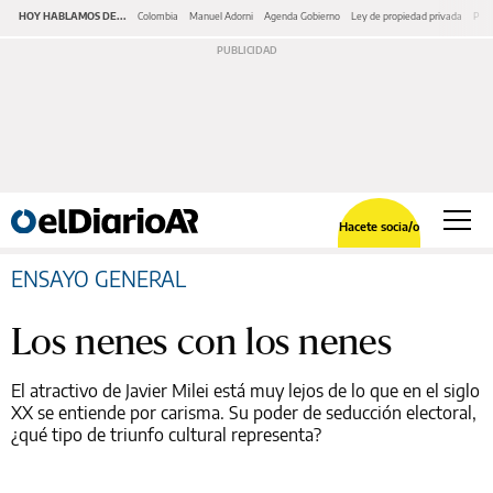
HOY HABLAMOS DE...
Colombia
Manuel Adorni
Agenda Gobierno
Ley de propiedad privada
Pano
Hacete socia/o
ENSAYO GENERAL
Los nenes con los nenes
El atractivo de Javier Milei está muy lejos de lo que en el siglo
XX se entiende por carisma. Su poder de seducción electoral,
¿qué tipo de triunfo cultural representa?