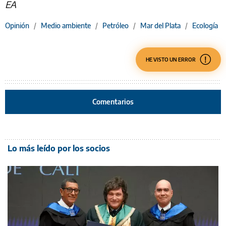
EA
Opinión
/
Medio ambiente
/
Petróleo
/
Mar del Plata
/
Ecología
HE VISTO UN ERROR
Comentarios
Lo más leído por los socios