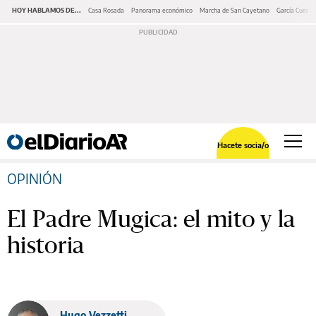
HOY HABLAMOS DE...
Casa Rosada
Panorama económico
Marcha de San Cayetano
García Cuerva
Hacete socia/o
OPINIÓN
El Padre Mugica: el mito y la
historia
Hugo Vezzetti