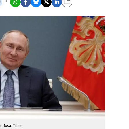
ón Rusa.
Télam