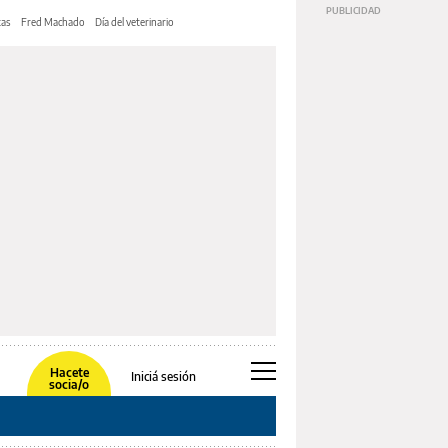
tas
Fred Machado
Día del veterinario
Hacete
Iniciá sesión
socia/o