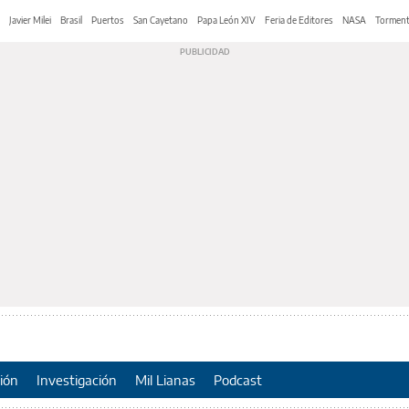
Javier Milei
Brasil
Puertos
San Cayetano
Papa León XIV
Feria de Editores
NASA
Tormen
ión
Investigación
Mil Lianas
Podcast