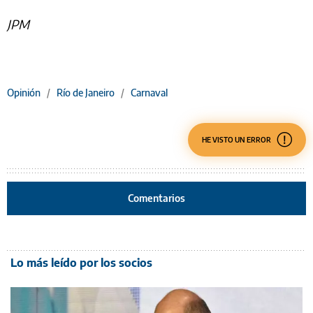
JPM
Opinión
/
Río de Janeiro
/
Carnaval
HE VISTO UN ERROR
Comentarios
Lo más leído por los socios