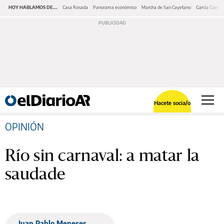
HOY HABLAMOS DE...
Casa Rosada
Panorama económico
Marcha de San Cayetano
García Cuerva
Hacete socia/o
OPINIÓN
Río sin carnaval: a matar la
saudade
Juan Pablo Meneses