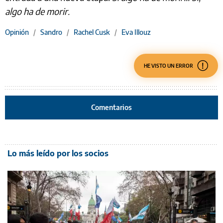
algo ha de morir.
Opinión
/
Sandro
/
Rachel Cusk
/
Eva Illouz
HE VISTO UN ERROR
Comentarios
Lo más leído por los socios