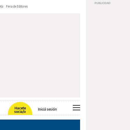
ta
Feria de Editores
Hacete
Iniciá sesión
socia/o