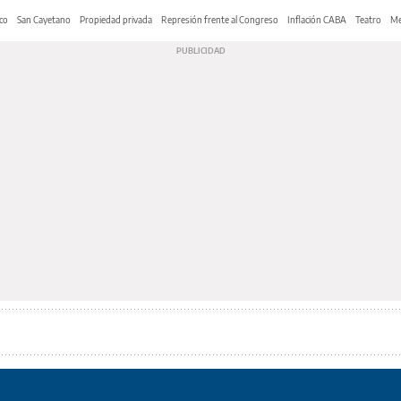
co
San Cayetano
Propiedad privada
Represión frente al Congreso
Inflación CABA
Teatro
Me