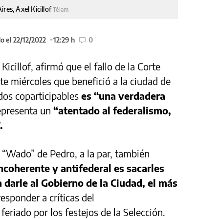
res, Axel Kicillof
Télam
o el 22/12/2022
12:29 h
0
icillof, afirmó que el fallo de la Corte
te miércoles que benefició a la ciudad de
dos coparticipables
es “una verdadera
epresenta un
“atentado al federalismo,
.
o “Wado” de Pedro, a la par, también
ncoherente y antifederal es sacarles
a darle al Gobierno de la Ciudad, el más
responder a críticas del
eriado por los festejos de la Selección.