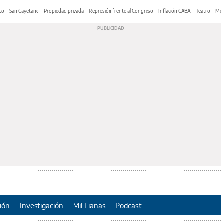
co
San Cayetano
Propiedad privada
Represión frente al Congreso
Inflación CABA
Teatro
Me
ión
Investigación
Mil Lianas
Podcast