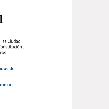
l
 las Ciudad
Constitución”.
tros
ondos de
irme un