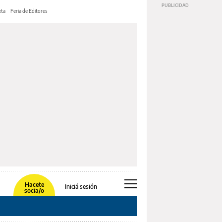
ta
Feria de Editores
Hacete
Iniciá sesión
socia/o