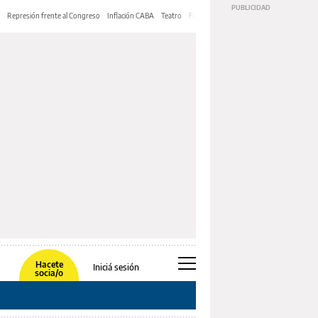
Represión frente al Congreso
Inflación CABA
Teatro
Feria de Editores
Mery Streep
Hacete
Iniciá sesión
socia/o