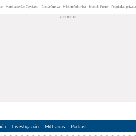
co
Marcha de San Cayetano
García Cuerva
Milei en Colombia
Marcelo Porcel
Propiedad privada
ión
Investigación
Mil Lianas
Podcast