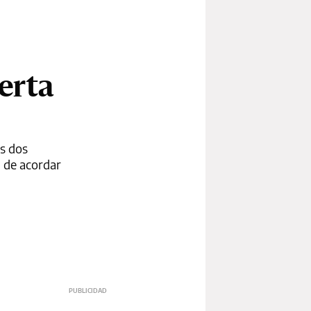
erta
as dos
d de acordar