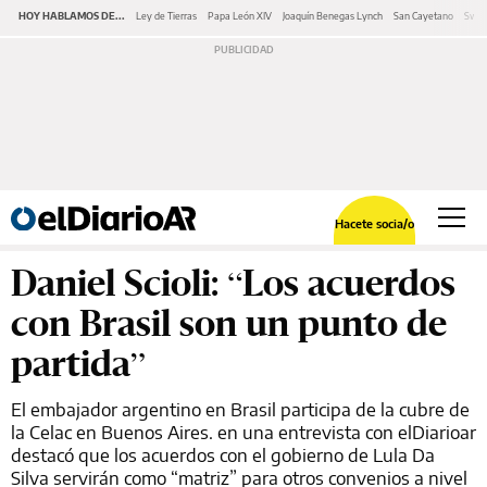
HOY HABLAMOS DE...
Ley de Tierras
Papa León XIV
Joaquín Benegas Lynch
San Cayetano
Swap
Hacete socia/o
Daniel Scioli: “Los acuerdos
con Brasil son un punto de
partida”
El embajador argentino en Brasil participa de la cubre de
la Celac en Buenos Aires. en una entrevista con elDiarioar
destacó que los acuerdos con el gobierno de Lula Da
Silva servirán como “matriz” para otros convenios a nivel