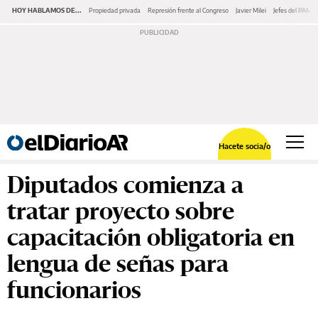
HOY HABLAMOS DE...
Propiedad privada
Represión frente al Congreso
Javier Milei
Jefes del PAMI
Hacete socia/o
Diputados comienza a
tratar proyecto sobre
capacitación obligatoria en
lengua de señas para
funcionarios