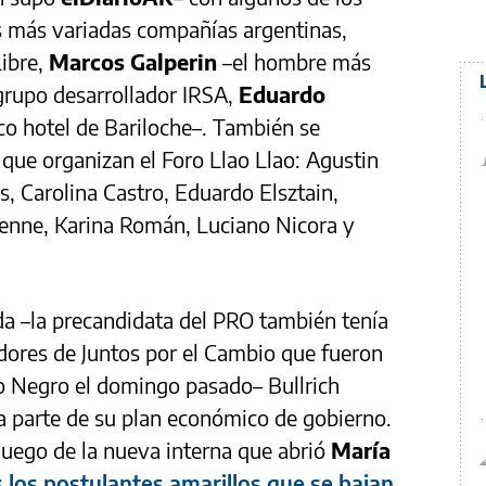
s más variadas compañías argentinas,
ibre,
Marcos Galperin
–el hombre más
l grupo desarrollador IRSA,
Eduardo
o hotel de Bariloche–. También se
” que organizan el Foro Llao Llao: Agustin
, Carolina Castro, Eduardo Elsztain,
ienne, Karina Román, Luciano Nicora y
da –la precandidata del PRO también tenía
adores de Juntos por el Cambio que fueron
ío Negro el domingo pasado– Bullrich
da parte de su plan económico de gobierno.
 luego de la nueva interna que abrió
María
s los postulantes amarillos que se bajan