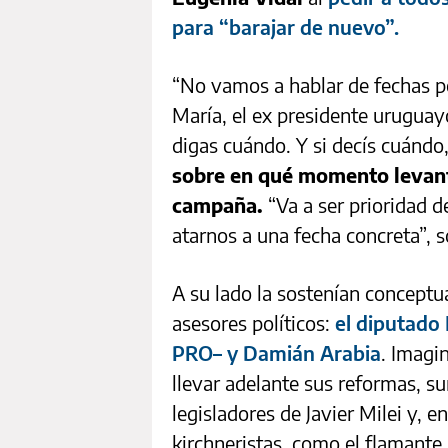
para “barajar de nuevo”.
“No vamos a hablar de fechas po
María, el ex presidente uruguay
digas cuándo. Y si decís cuándo,
sobre en qué momento levanta
campaña.
“Va a ser prioridad d
atarnos a una fecha concreta”, s
A su lado la sostenían concept
asesores políticos:
el diputado 
PRO– y Damián Arabia
. Imagi
llevar adelante sus reformas, 
legisladores de Javier Milei y, e
kirchneristas, como el flamante