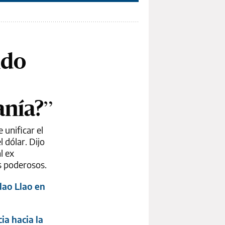
ndo
anía?”
 unificar el
 dólar. Dijo
l ex
s poderosos.
lao Llao en
ia hacia la