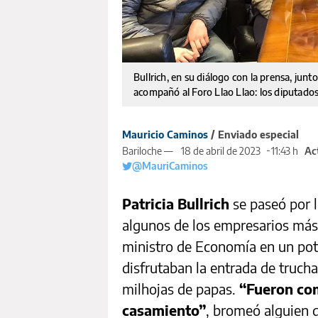
Bullrich, en su diálogo con la prensa, junt
acompañó al Foro Llao Llao: los diputado
Mauricio Caminos
/ Enviado especial
Bariloche —
18 de abril de 2023
11:43 h
Ac
@MauriCaminos
Patricia Bullrich
se paseó por l
algunos de los empresarios más 
ministro de Economía en un pot
disfrutaban la entrada de truch
milhojas de papas.
“Fueron com
casamiento”
, bromeó alguien 