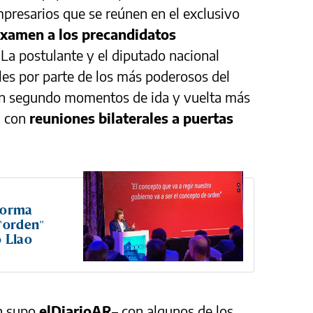
presarios que se reúnen en el exclusivo
xamen a los precandidatos
 La postulante y el diputado nacional
ales por parte de los más poderosos del
un segundo momentos de ida y vuelta más
, con
reuniones bilaterales a puertas
eforma
 "orden"
o Llao
ún supo
elDiarioAR
– con algunos de los