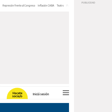
Represión frente al Congreso
Inflación CABA
Teatro
Feria de Editores
Mery Streep
Hacete
Iniciá sesión
socia/o