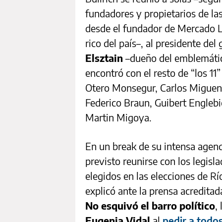
fundadores y propietarios de la
desde el fundador de Mercado L
rico del país–, al presidente de
Elsztain
–dueño del emblemátic
encontró con el resto de “los 11
Otero Monsegur, Carlos Miguens
Federico Braun, Guibert Engleb
Martin Migoya.
En un break de su intensa agen
previsto reunirse con los legisl
elegidos en las elecciones de R
explicó ante la prensa acredita
No esquivó el barro político
,
Eugenia Vidal
al
pedir a todo