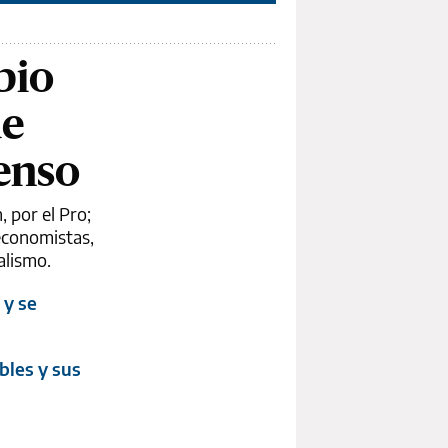
bio
de
enso
, por el Pro;
economistas,
alismo.
 y se
bles y sus