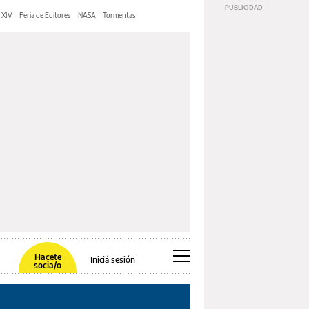
 XIV
Feria de Editores
NASA
Tormentas
Hacete
Iniciá sesión
socia/o