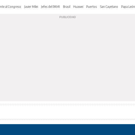
nte al Congreso
Javier Milei
Jefes del PAMI
Brasil
Huawei
Puertos
San Cayetano
Papa León