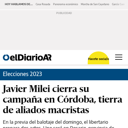
HOY HABLAMOS DE...
Casa Rosada
Panorama económico
Marcha de San Cayetano
García Cuerva
Hacete socia/o
Elecciones 2023
Javier Milei cierra su
campaña en Córdoba, tierra
de aliados macristas
En la previa del balotaje del domingo, el libertario
prepara dos actos. Uno será en Rosario, provincia de