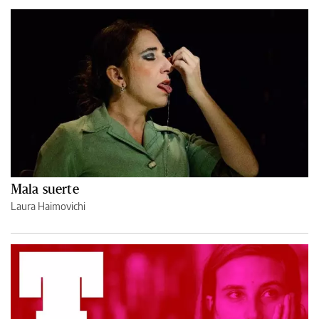
Mala suerte
Laura Haimovichi