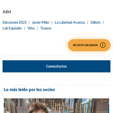
MM
Elecciones 2023
/
Javier Milei
/
La Libertad Avanza
/
Dillom
/
Lali Espósito
/
Wos
/
Trueno
HE VISTO UN ERROR
Comentarios
Lo más leído por los socios