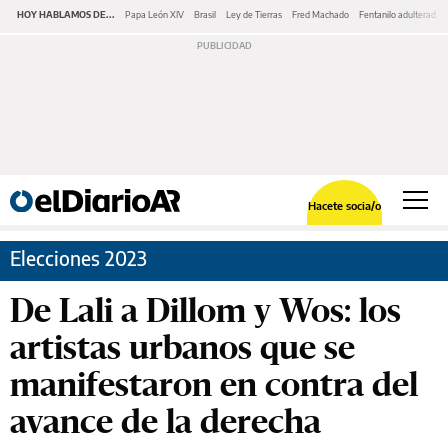
HOY HABLAMOS DE...
Papa León XIV
Brasil
Ley de Tierras
Fred Machado
Fentanilo adulterado
Hacete socia/o
Elecciones 2023
De Lali a Dillom y Wos: los
artistas urbanos que se
manifestaron en contra del
avance de la derecha