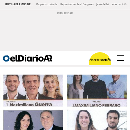
HOY HABLAMOS DE...
Propiedad privada
Represión frente al Congreso
Javier Milei
Jefes del PAMI
Hacete socia/o