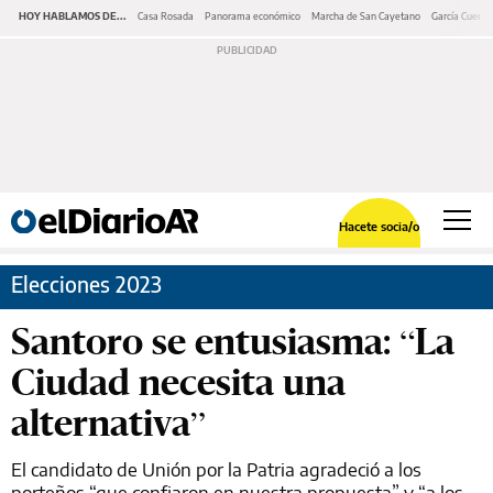
HOY HABLAMOS DE...
Casa Rosada
Panorama económico
Marcha de San Cayetano
García Cuerva
Hacete socia/o
Elecciones 2023
Santoro se entusiasma: “La
Ciudad necesita una
alternativa”
El candidato de Unión por la Patria agradeció a los
porteños “que confiaron en nuestra propuesta” y “a los