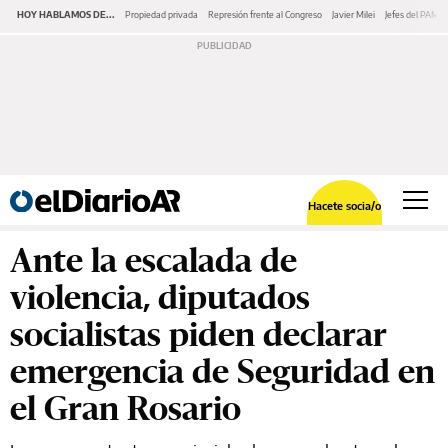
HOY HABLAMOS DE...
Propiedad privada
Represión frente al Congreso
Javier Milei
Jefes del PAMI
Hacete socia/o
Ante la escalada de
violencia, diputados
socialistas piden declarar
emergencia de Seguridad en
el Gran Rosario