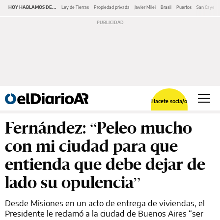
HOY HABLAMOS DE...
Ley de Tierras
Propiedad privada
Javier Milei
Brasil
Puertos
San Cayeta
Hacete socia/o
Fernández: “Peleo mucho
con mi ciudad para que
entienda que debe dejar de
lado su opulencia”
Desde Misiones en un acto de entrega de viviendas, el
Presidente le reclamó a la ciudad de Buenos Aires “ser