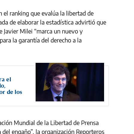
 el ranking que evalúa la libertad de
da de elaborar la estadística advirtió que
te Javier Milei “marca un nuevo y
ara la garantía del derecho a la
ra el
do,
or de los
cación Mundial de la Libertad de Prensa
ia del engaño”, la organización Reporteros