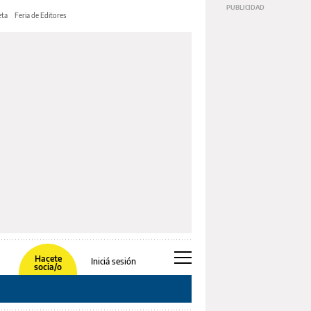
ta
Feria de Editores
Hacete
Iniciá sesión
socia/o