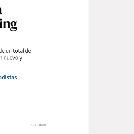
a
ing
de un total de
un nuevo y
odistas