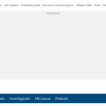
co
San Cayetano
Propiedad privada
Represión frente al Congreso
Inflación CABA
Teatro
Me
ión
Investigación
Mil Lianas
Podcast