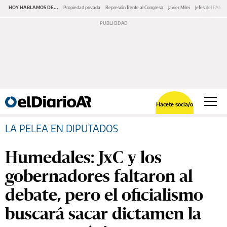
HOY HABLAMOS DE...
Propiedad privada
Represión frente al Congreso
Javier Milei
Jefes del PAMI
Hacete socia/o
LA PELEA EN DIPUTADOS
Humedales: JxC y los
gobernadores faltaron al
debate, pero el oficialismo
buscará sacar dictamen la