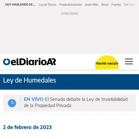
HOY HABLAMOS DE...
Ley de Tierras
Propiedad privada
Javier Milei
Brasil
Puertos
San Cayeta
Hacete socia/o
Ley de Humedales
EN VIVO
El Senado debate la Ley de Inviolabilidad
de la Propiedad Privada
2 de febrero de 2023