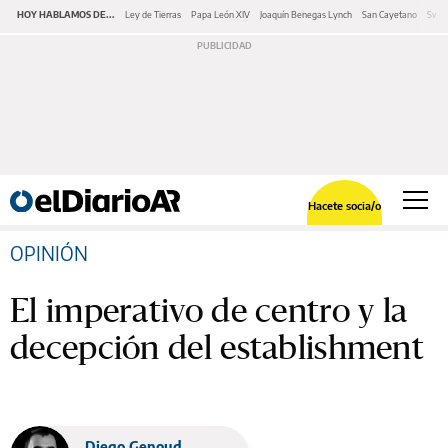
HOY HABLAMOS DE...
Ley de Tierras
Papa León XIV
Joaquín Benegas Lynch
San Cayetano
Swap
Hacete socia/o
OPINIÓN
El imperativo de centro y la
decepción del establishment
Diego Genoud