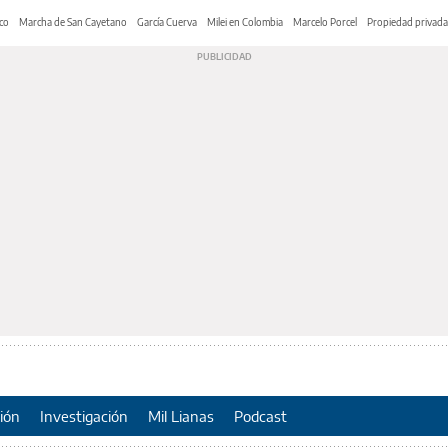
co
Marcha de San Cayetano
García Cuerva
Milei en Colombia
Marcelo Porcel
Propiedad privada
ión
Investigación
Mil Lianas
Podcast