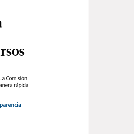
a
ursos
 La Comisión
anera rápida
sparencia