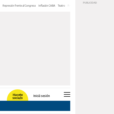
Represión frente al Congreso
Inflación CABA
Teatro
Feria de Editores
Mery Streep
Hacete
Iniciá sesión
socia/o