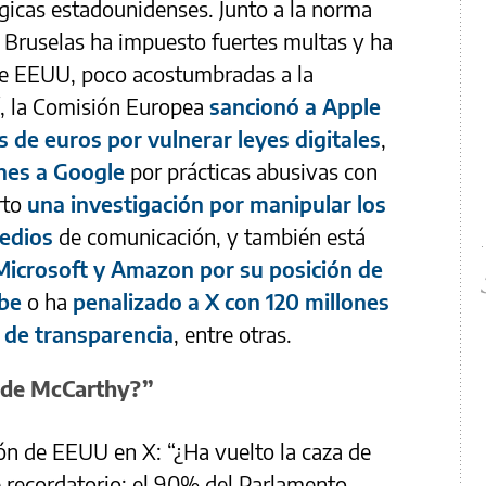
gicas estadounidenses. Junto a la norma
, Bruselas ha impuesto fuertes multas y ha
 de EEUU, poco acostumbradas a la
í, la Comisión Europea
sancionó a Apple
 de euros por vulnerar leyes digitales
,
nes a Google
por prácticas abusivas con
erto
una investigación por manipular los
edios
de comunicación, y también está
Microsoft y Amazon por su posición de
ube
o ha
penalizado a X con 120 millones
s de transparencia
, entre otras.
s de McCarthy?”
ón de EEUU en X: “¿Ha vuelto la caza de
recordatorio: el 90% del Parlamento