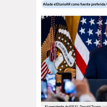
Añade elDiarioAR como fuente preferida
El presidente de EEUU, Donald Trump.
EF