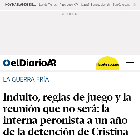
HOY HABLAMOS DE...
Ley de Tierras
Papa León XIV
Joaquín Benegas Lynch
San Cayetano
Swap
Hacete socia/o
LA GUERRA FRÍA
Indulto, reglas de juego y la
reunión que no será: la
interna peronista a un año
de la detención de Cristina