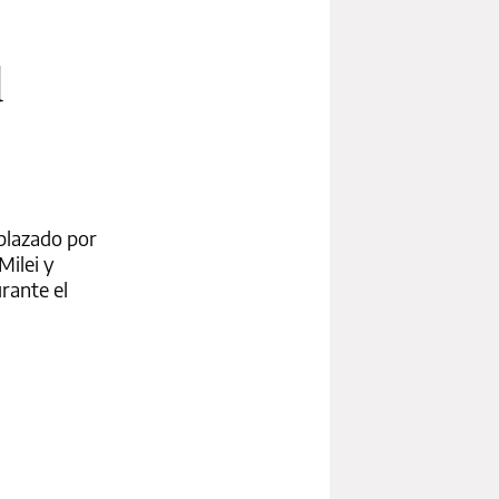
d
plazado por
Milei y
rante el