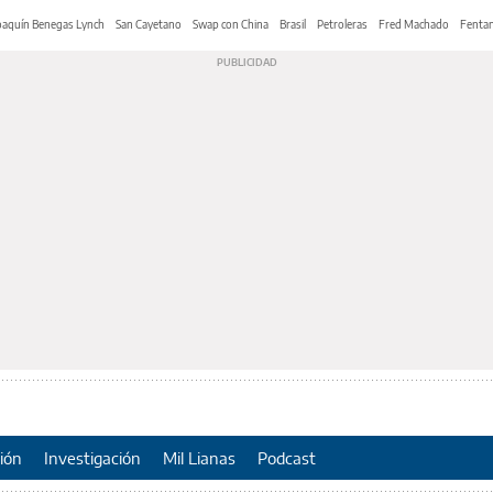
oaquín Benegas Lynch
San Cayetano
Swap con China
Brasil
Petroleras
Fred Machado
Fentan
ión
Investigación
Mil Lianas
Podcast