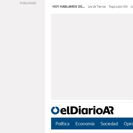
HOY HABLAMOS DE...
Ley de Tierras
Papa León XIV
J
Política
Economía
Sociedad
Opin