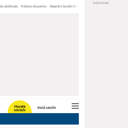
ilo adulterado
Prácticos de puertos
Alejandro Sarubbi Benítez
Hacete
Iniciá sesión
socia/o