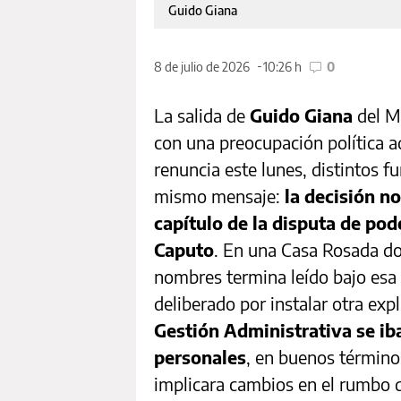
Guido Giana
8 de julio de 2026
10:26 h
0
La salida de
Guido Giana
del Mi
con una preocupación política a
renuncia este lunes, distintos f
mismo mensaje:
la decisión n
capítulo de la disputa de pod
Caputo
. En una Casa Rosada d
nombres termina leído bajo esa l
deliberado por instalar otra exp
Gestión Administrativa se ib
personales
, en buenos términ
implicara cambios en el rumbo d