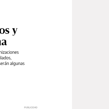
os y
ha
nizaciones
ilados,
serán algunas