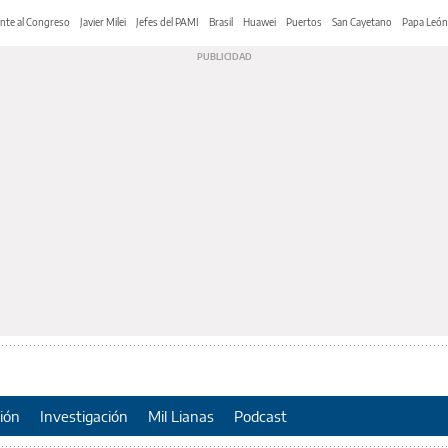
nte al Congreso
Javier Milei
Jefes del PAMI
Brasil
Huawei
Puertos
San Cayetano
Papa León
ión
Investigación
Mil Lianas
Podcast