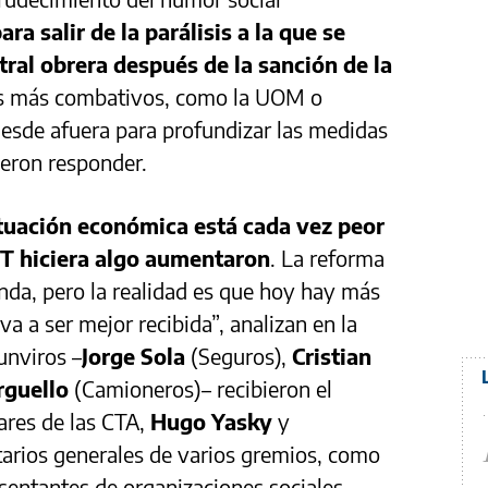
ra salir de la parálisis a la que se
tral obrera después de la sanción de la
tos más combativos, como la UOM o
esde afuera para profundizar las medidas
dieron responder.
ituación económica está cada vez peor
GT hiciera algo aumentaron
. La reforma
nda, pero la realidad es que hoy hay más
 va a ser mejor recibida”, analizan en la
unviros –
Jorge Sola
(Seguros),
Cristian
rguello
(Camioneros)– recibieron el
ares de las CTA,
Hugo Yasky
y
etarios generales de varios gremios, como
esentantes de organizaciones sociales,