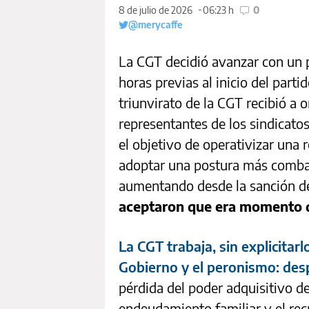
8 de julio de 2026
06:23 h
0
@merycaffe
La CGT decidió avanzar con un 
horas previas al inicio del parti
triunvirato de la CGT recibió a 
representantes de los sindicato
el objetivo de operativizar una r
adoptar una postura más combati
aumentando desde la sanción de 
aceptaron que era momento d
La CGT trabaja, sin explicitar
Gobierno y el peronismo: des
pérdida del poder adquisitivo de
endeudamiento familiar y el rec