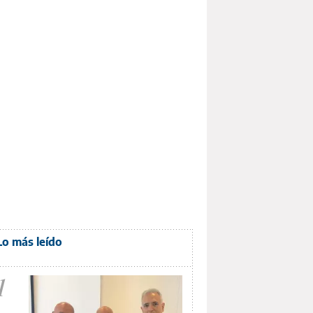
Lo más leído
1