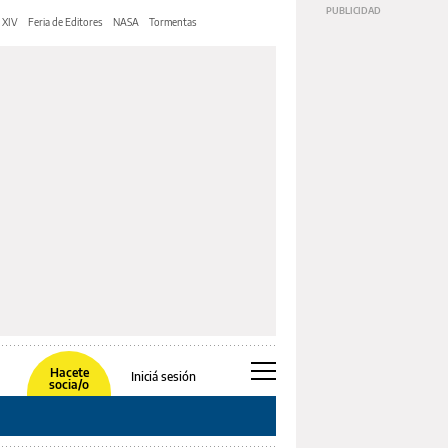
 XIV
Feria de Editores
NASA
Tormentas
Hacete
Iniciá sesión
socia/o