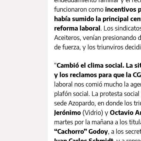
funcionaron como
incentivos pa
había sumido la principal cen
reforma laboral
. Los sindica
Aceiteros, venían presionando d
de fuerza, y los triunviros deci
“
Cambió el clima social. La s
y los reclamos para que la C
laboral nos comió mucho la age
plafón social. La protesta social
sede Azopardo, en donde los tri
Jerónimo
(Vidrio) y
Octavio A
martes por la mañana a los titul
“Cachorro” Godoy
, a los secr
Juan Carlos Schmidt
, y a repr