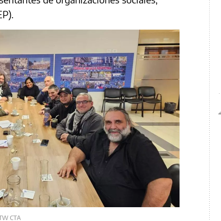
P).
TW CTA